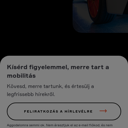
Kísérd figyelemmel, merre tart a
mobilitás
Kövesd, merre tartunk, és értesülj a
legfrissebb hírekről.
FELIRATKOZÁS A HÍRLEVÉLRE
Aggodalomra semmi ok. Nem árasztjuk el az e-mail fiókod, és nem