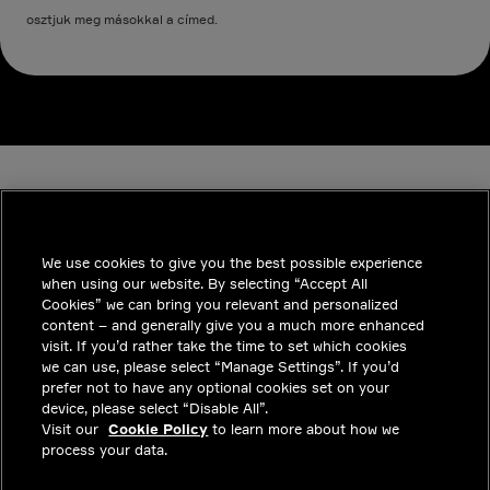
osztjuk meg másokkal a címed.
We use cookies to give you the best possible experience
when using our website. By selecting “Accept All
INDUSTRIES
Cookies” we can bring you relevant and personalized
content – and generally give you a much more enhanced
INSIGHTS
visit. If you’d rather take the time to set which cookies
we can use, please select “Manage Settings”. If you’d
MEGOLDÁSOK
prefer not to have any optional cookies set on your
device, please select “Disable All”.
KARRIER
Visit our
Cookie Policy
to learn more about how we
process your data.
BEFEKTETŐK