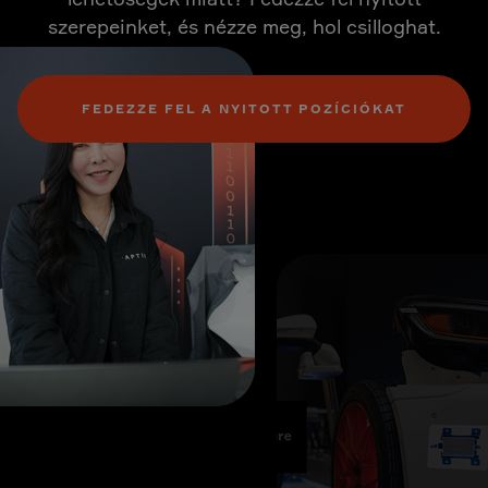
szerepeinket, és nézze meg, hol csilloghat.
FEDEZZE FEL A NYITOTT POZÍCIÓKAT