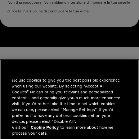
Non ti preoccupare. Non abbiamo intenzione di inondare la tua casella
di posta in arrivo, né di condividere la tua e-mail.
We use cookies to give you the best possible experience
when using our website. By selecting “Accept All
INDUSTRIES
Cookies” we can bring you relevant and personalized
content – and generally give you a much more enhanced
APPROFONDIMENTI
visit. If you’d rather take the time to set which cookies
we can use, please select “Manage Settings”. If you’d
SOLUZIONI
prefer not to have any optional cookies set on your
device, please select “Disable All”.
POSIZIONI LAVORATIVE
Visit our
Cookie Policy
to learn more about how we
process your data.
INVESTITORI