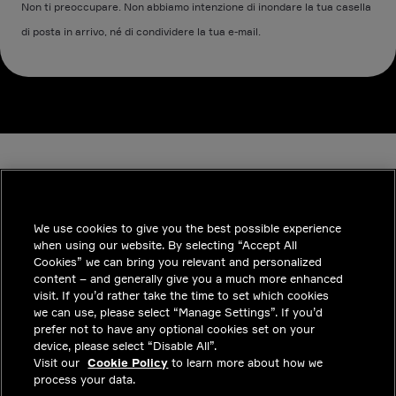
Non ti preoccupare. Non abbiamo intenzione di inondare la tua casella
di posta in arrivo, né di condividere la tua e-mail.
We use cookies to give you the best possible experience
when using our website. By selecting “Accept All
INDUSTRIES
Cookies” we can bring you relevant and personalized
content – and generally give you a much more enhanced
APPROFONDIMENTI
visit. If you’d rather take the time to set which cookies
we can use, please select “Manage Settings”. If you’d
SOLUZIONI
prefer not to have any optional cookies set on your
device, please select “Disable All”.
POSIZIONI LAVORATIVE
Visit our
Cookie Policy
to learn more about how we
process your data.
INVESTITORI