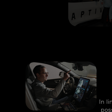
In l
poss