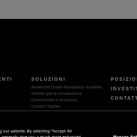
ENTI
SOLUZIONI
POSIZIO
Advanced Driver-Assistance Systems
INVESTI
Sistemi per la connessione
CONTAT
Connettività e sicurezza
Cockpit digitale
Architettura per veicoli intelligenti
Piattaforma software e di servizi
HellermannTyton
 our website. By selecting “Accept All
Intercable Automotive Solutions
d generally give you a much more enhanced
Manage Set