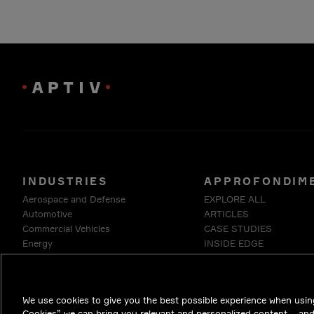
INDUSTRIES
APPROFONDIM
Aerospace and Defense
EXPLORE ALL
Automotive
ARTICLES
Commercial Vehicles
CASE STUDIES
Energy
INSIDE EDGE
Enterprise
WHITE PAPERS
Industrials & Robotics
Medical
We use cookies to give you the best possible experience when using
Telecommunications
Cookies” we can bring you relevant and personalized content – an