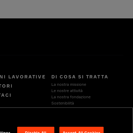
NI LAVORATIVE
DI COSA SI TRATTA
La nostra missione
TORI
Le nostre attività
TACI
La nostra fondazione
Sostenibilità
Fornitori
tings
Disable All
Accept All Cookies