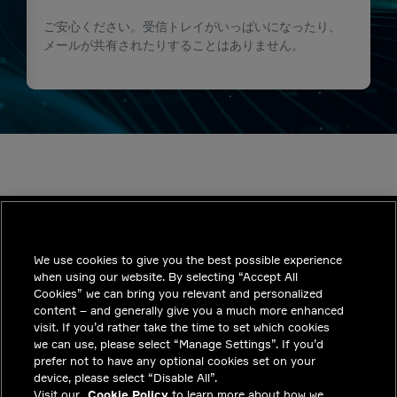
ご安心ください。受信トレイがいっぱいになったり、
メールが共有されたりすることはありません。
We use cookies to give you the best possible experience
INDUSTRIES
when using our website. By selecting “Accept All
インサイト
Cookies” we can bring you relevant and personalized
content – and generally give you a much more enhanced
ソリューション
visit. If you’d rather take the time to set which cookies
we can use, please select “Manage Settings”. If you’d
採用情報
prefer not to have any optional cookies set on your
device, please select “Disable All”.
投資家向けお知らせ
Visit our
Cookie Policy
to learn more about how we