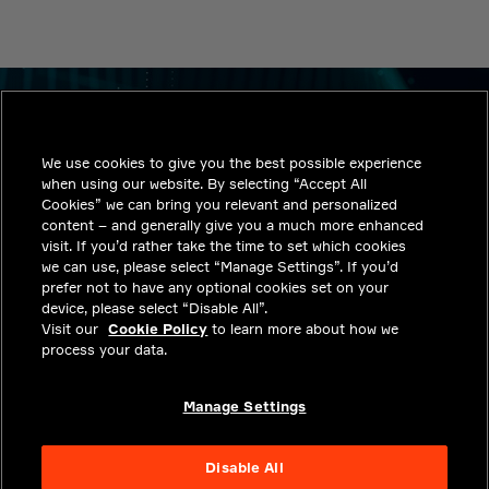
We use cookies to give you the best possible experience
미래 모빌리티와 동행하세
when using our website. By selecting “Accept All
Cookies” we can bring you relevant and personalized
요.
content – and generally give you a much more enhanced
visit. If you’d rather take the time to set which cookies
새로운 소식을 확인하고 최신 업데이트를 받으세요.
we can use, please select “Manage Settings”. If you’d
prefer not to have any optional cookies set on your
device, please select “Disable All”.
Visit our
Cookie Policy
to learn more about how we
process your data.
가입하여 최신 소식 받기
Manage Settings
걱정하지 마세요. Aptiv는 귀하의 받은 편지함을 도배하거나
귀하의 이메일을 공유하지 않습니다.
Disable All