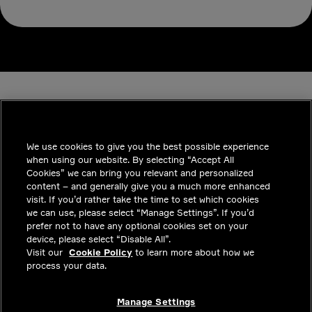
We use cookies to give you the best possible experience
when using our website. By selecting “Accept All
INDUSTRIES
Cookies” we can bring you relevant and personalized
content – and generally give you a much more enhanced
통찰력
visit. If you’d rather take the time to set which cookies
we can use, please select “Manage Settings”. If you’d
솔루션
prefer not to have any optional cookies set on your
device, please select “Disable All”.
커리어
Visit our
Cookie Policy
to learn more about how we
process your data.
투자자
문의하기
Manage Settings