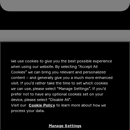
We use cookies to give you the best possible experience
when using our website. By selecting “Accept All
INDUSTRIES
Cookies” we can bring you relevant and personalized
content – and generally give you a much more enhanced
통찰력
visit. If you’d rather take the time to set which cookies
we can use, please select “Manage Settings”. If you’d
솔루션
prefer not to have any optional cookies set on your
device, please select “Disable All”.
커리어
Visit our
Cookie Policy
to learn more about how we
process your data.
투자자
문의하기
Manage Settings