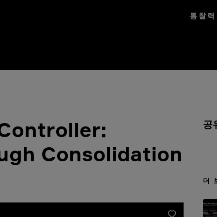
통찰력
Controller:
공
ugh Consolidation
더 