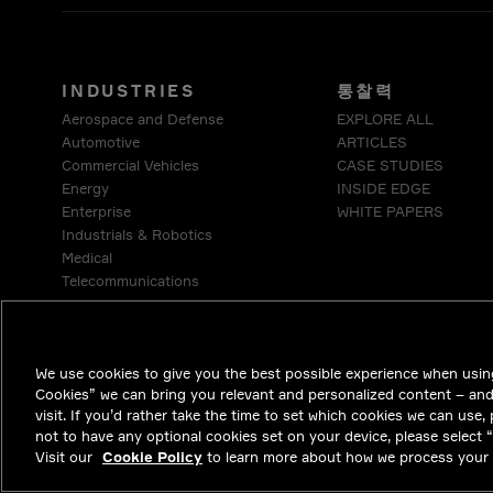
INDUSTRIES
통찰력
Aerospace and Defense
EXPLORE ALL
Automotive
ARTICLES
Commercial Vehicles
CASE STUDIES
Energy
INSIDE EDGE
Enterprise
WHITE PAPERS
Industrials & Robotics
Medical
Telecommunications
We use cookies to give you the best possible experience when using
Cookies” we can bring you relevant and personalized content – an
visit. If you’d rather take the time to set which cookies we can use,
not to have any optional cookies set on your device, please select “D
Visit our
Cookie Policy
to learn more about how we process your 