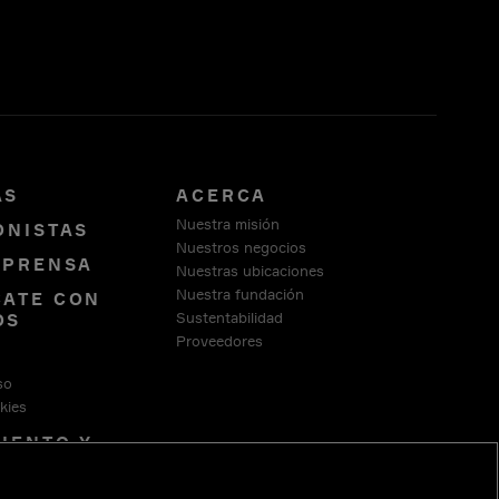
AS
ACERCA
Nuestra misión
ONISTAS
Nuestros negocios
 PRENSA
Nuestras ubicaciones
Nuestra fundación
ATE CON
Sustentabilidad
OS
Proveedores
Y
so
kies
IENTO Y
 LEGALES