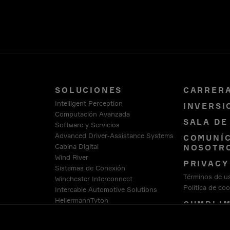
SOLUCIONES
CARRER
Intelligent Perception
INVERSI
Computación Avanzada
SALA DE
Software y Servicios
Advanced Driver-Assistance Systems
COMUNÍC
Cabina Digital
NOSOTR
Wind River
PRIVAC
Sistemas de Conexión
Términos de u
Winchester Interconnect
Política de coo
Intercable Automotive Solutions
HellermannTyton
CUMPLIM
ASUNTOS