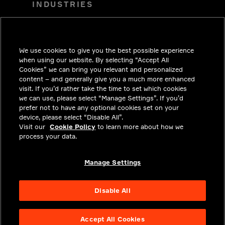
INDUSTRIES
TENDENCIAS
SOLUCIONES
We use cookies to give you the best possible experience
CARRERAS
when using our website. By selecting “Accept All
Cookies” we can bring you relevant and personalized
INVERSIONISTAS
content – and generally give you a much more enhanced
visit. If you’d rather take the time to set which cookies
SALA DE PRENSA
we can use, please select “Manage Settings”. If you’d
prefer not to have any optional cookies set on your
COMUNÍCATE CON NOSOTROS
device, please select “Disable All”.
Visit our
PRIVACY
Cookie Policy
to learn more about how we
process your data.
CUMPLIMIENTO Y ASUNTOS
LEGALES
Manage Settings
ACERCA
Disable All
Accept All Cookies