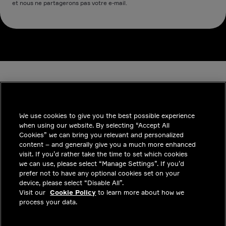
et nous ne partagerons pas votre e-mail.
We use cookies to give you the best possible experience
when using our website. By selecting “Accept All
INDUSTRIES
Cookies” we can bring you relevant and personalized
content – and generally give you a much more enhanced
INSIGHTS
visit. If you’d rather take the time to set which cookies
we can use, please select “Manage Settings”. If you’d
SOLUTIONS
prefer not to have any optional cookies set on your
device, please select “Disable All”.
CARRIERES
Visit our
Cookie Policy
to learn more about how we
process your data.
INVESTISSEURS
CONTACTEZ