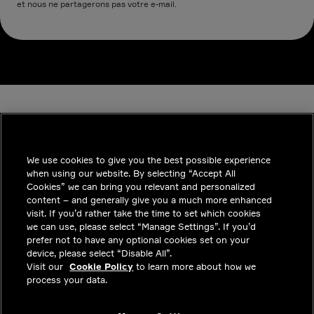
et nous ne partagerons pas votre e-mail.
We use cookies to give you the best possible experience
when using our website. By selecting “Accept All
INDUSTRIES
Cookies” we can bring you relevant and personalized
content – and generally give you a much more enhanced
INSIGHTS
visit. If you’d rather take the time to set which cookies
we can use, please select “Manage Settings”. If you’d
SOLUTIONS
prefer not to have any optional cookies set on your
device, please select “Disable All”.
CARRIERES
Visit our
Cookie Policy
to learn more about how we
process your data.
INVESTISSEURS
CONTACTEZ