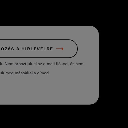
KOZÁS A HÍRLEVÉLRE
 Nem árasztjuk el az e-mail fiókod, és nem
juk meg másokkal a címed.