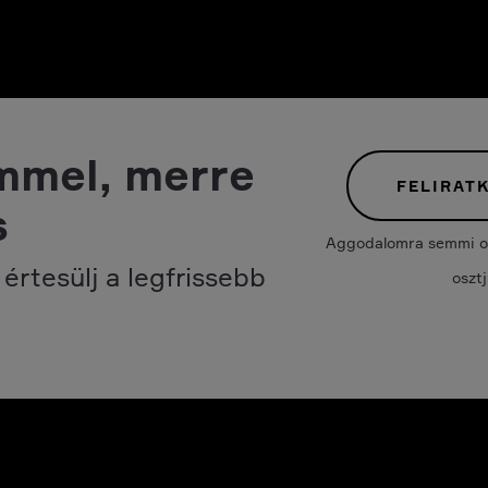
mmel, merre
FELIRAT
s
Aggodalomra semmi ok.
értesülj a legfrissebb
oszt