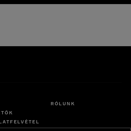
R
RÓLUNK
ETŐK
LATFELVÉTEL