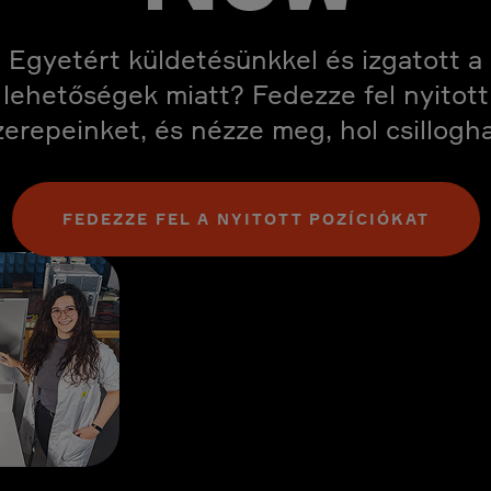
Egyetért küldetésünkkel és izgatott a
lehetőségek miatt? Fedezze fel nyitott
zerepeinket, és nézze meg, hol csillogha
FEDEZZE FEL A NYITOTT POZÍCIÓKAT