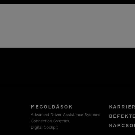
MEGOLDÁSOK
KARRIE
Advanced Driver-Assistance Systems
BEFEKT
Connection Systems
KAPCSO
Digital Cockpit
Advanced Compute