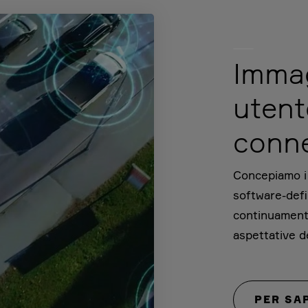
Immag
uten
conn
Concepiamo i v
software-defi
continuamente
aspettative d
PER SA