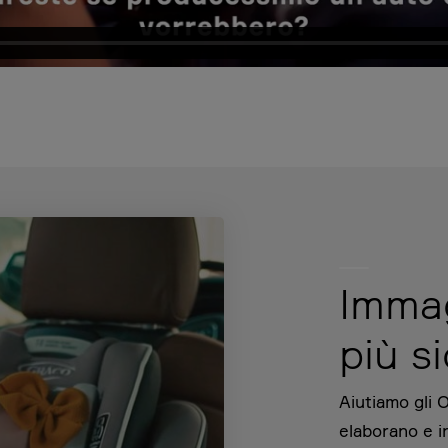
Immag
più s
Aiutiamo gli 
elaborano e i