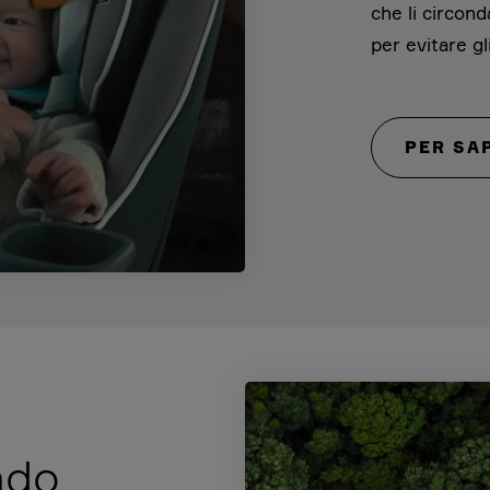
che li circon
per evitare gli
PER SA
ndo