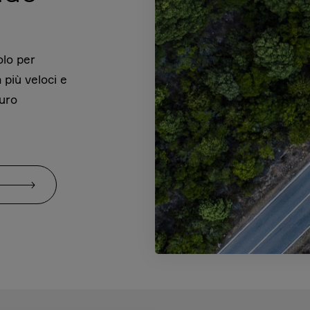
olo per
a più veloci e
turo