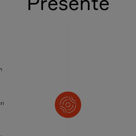
Presente
n
ri