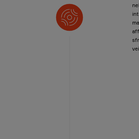
ne
in
ma
af
sf
ve