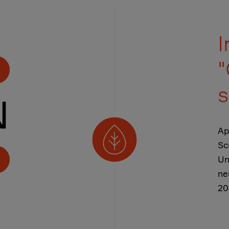
I
"
s
Ap
Sc
Un
ne
20