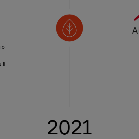
io
 il
2021