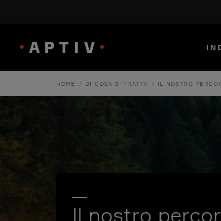
IN
/
/
HOME
DI COSA SI TRATTA
IL NOSTRO PERCO
Il nostro perco