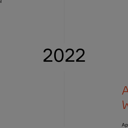
l
2022
A
W
Ap