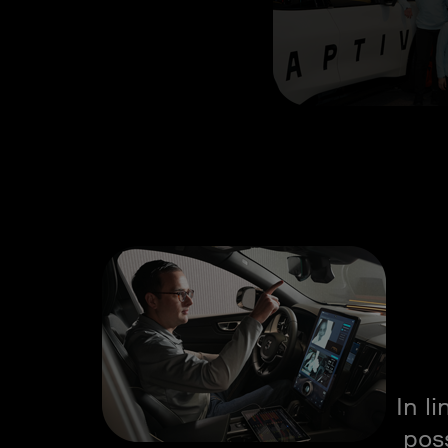
In l
poss