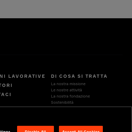
NI LAVORATIVE
DI COSA SI TRATTA
La nostra missione
TORI
Le nostre attività
TACI
La nostra fondazione
Sostenibilità
Fornitori
tings
Disable All
Accept All Cookies