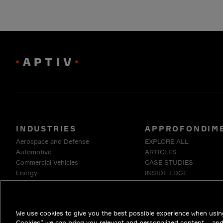
INDUSTRIES
APPROFONDIM
Aerospace and Defense
EXPLORE ALL
Automotive
ARTICLES
Commercial Vehicles
CASE STUDIES
Energy
INSIDE EDGE
Enterprise
WHITE PAPERS
Industrials & Robotics
Medical
We use cookies to give you the best possible experience when using
Telecommunications
Cookies” we can bring you relevant and personalized content – an