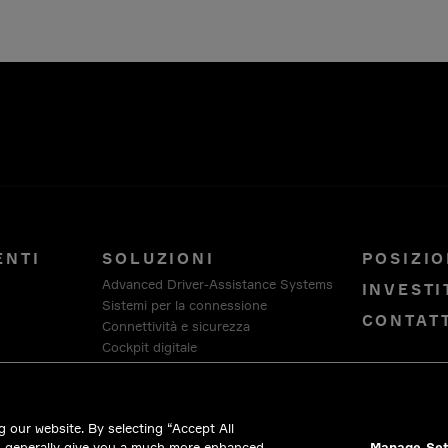
ENTI
SOLUZIONI
POSIZIO
Advanced Driver-Assistance Systems
INVESTI
Sistemi per la connessione
CONTAT
Connettività e sicurezza
Cockpit digitale
Architettura per veicoli intelligenti
Piattaforma software e di servizi
HellermannTyton
 our website. By selecting “Accept All
Intercable Automotive Solutions
d generally give you a much more enhanced
Manage Set