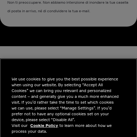
Non ti preoccupare. Non abbiamo intenzione di inondare la tua casella
di posta in arrivo, né di condividere la tua e-mail.
We use cookies to give you the best possible experience
when using our website. By selecting “Accept All
INDUSTRIES
Cookies” we can bring you relevant and personalized
content – and generally give you a much more enhanced
APPROFONDIMENTI
visit. If you’d rather take the time to set which cookies
we can use, please select “Manage Settings”. If you’d
SOLUZIONI
prefer not to have any optional cookies set on your
device, please select “Disable All”.
POSIZIONI LAVORATIVE
Visit our
Cookie Policy
to learn more about how we
process your data.
INVESTITORI