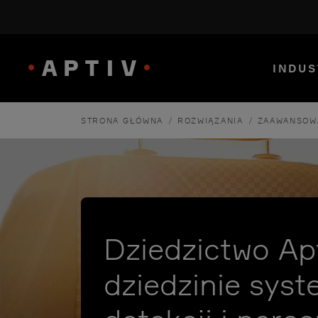
INDUS
/
/
STRONA GŁÓWNA
ROZWIĄZANIA
ZAAWANSOW
Dziedzictwo Ap
dziedzinie sys