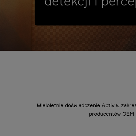
detekcji i perce
Wieloletnie doświadczenie Aptiv w zakr
producentów OEM w 