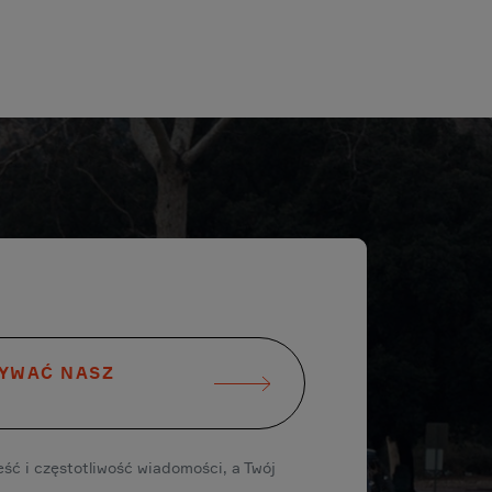
MYWAĆ NASZ
ść i częstotliwość wiadomości, a Twój
.