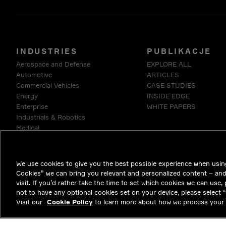
INDUSTRIES
PUBLIKACJE
Aerospace and Defense
EXPLORE ALL
Automotive
ARTICLES
Commercial Vehicles
CASE STUDIES
Energy
INSIDE EDGE
Enterprise
WHITE PAPERS
Industrials & Robotics
Medical
Telecommunications
We use cookies to give you the best possible experience when using
Cookies” we can bring you relevant and personalized content – an
visit. If you’d rather take the time to set which cookies we can use,
not to have any optional cookies set on your device, please select “D
Visit our
Cookie Policy
to learn more about how we process your 