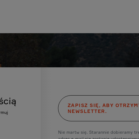
ścią
ZAPISZ SIĘ, ABY OTRZY
NEWSLETTER.
ymuj
Nie martw się. Starannie dobieramy tre
adres e-mail nie zostanie udostępniony