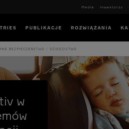
Media
Inwestorzy
TRIES
PUBLIKACJE
ROZWIĄZANIA
KA
/
ANE BEZPIECZEŃSTWO
DZIEDZICTWO
tiv w
temów