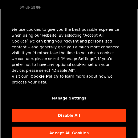
行业视野
技术解决方案
We use cookies to give you the best possible experience
职业机会
when using our website. By selecting “Accept All
投资者关系
Cookies” we can bring you relevant and personalized
content – and generally give you a much more enhanced
新闻中心
visit. If you’d rather take the time to set which cookies
we can use, please select “Manage Settings”. If you’d
联系我们
prefer not to have any optional cookies set on your
device, please select “Disable All”.
隐私
Visit our
Cookie Policy
to learn more about how we
process your data.
合法合规
关于我们
Manage Settings
Disable All
Accept All Cookies
NYSE APTV
48.68
2.38
(
5.14
%)
© 2026 Aptiv.