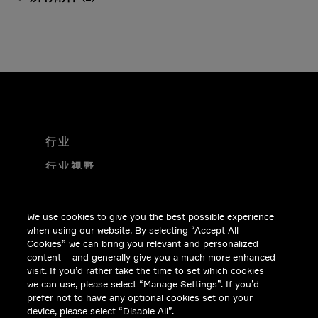
行业
行业视野
技术解决方案
职业机会
We use cookies to give you the best possible experience
when using our website. By selecting “Accept All
投资者关系
Cookies” we can bring you relevant and personalized
content – and generally give you a much more enhanced
新闻中心
visit. If you’d rather take the time to set which cookies
we can use, please select “Manage Settings”. If you’d
联系我们
prefer not to have any optional cookies set on your
device, please select “Disable All”.
隐私