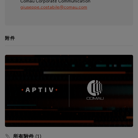
Comau Corporate Communication
giuseppe.costabile@comau.com
附件
所有附件
(1)