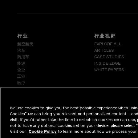
行业
行业视野
航空航天
EXPLORE ALL
汽车
ARTICLES
商用车
CASE STUDIES
能源
INSIDE EDGE
企业
WHITE PAPERS
工业
医疗
电信
We use cookies to give you the best possible experience when using
Cookies” we can bring you relevant and personalized content – an
visit. If you’d rather take the time to set which cookies we can use,
not to have any optional cookies set on your device, please select “D
Visit our
Cookie Policy
to learn more about how we process your 