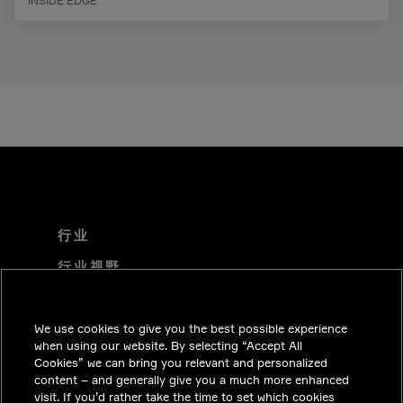
INSIDE EDGE
行业
行业视野
技术解决方案
We use cookies to give you the best possible experience
职业机会
when using our website. By selecting “Accept All
投资者关系
Cookies” we can bring you relevant and personalized
content – and generally give you a much more enhanced
新闻中心
visit. If you’d rather take the time to set which cookies