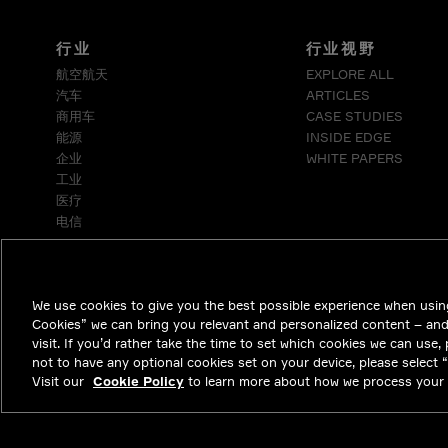
行业
行业视野
航空航天
EXPLORE ALL
汽车
ARTICLES
商用车
CASE STUDIES
能源
INSIDE EDGE
企业
WHITE PAPERS
工业
医疗
电信
We use cookies to give you the best possible experience when using
Cookies” we can bring you relevant and personalized content – an
visit. If you’d rather take the time to set which cookies we can use,
not to have any optional cookies set on your device, please select “D
Visit our
Cookie Policy
to learn more about how we process your 
NYSE APTV
46.3
-0.71
(
-1.51
%)
© 2026 Aptiv. Al