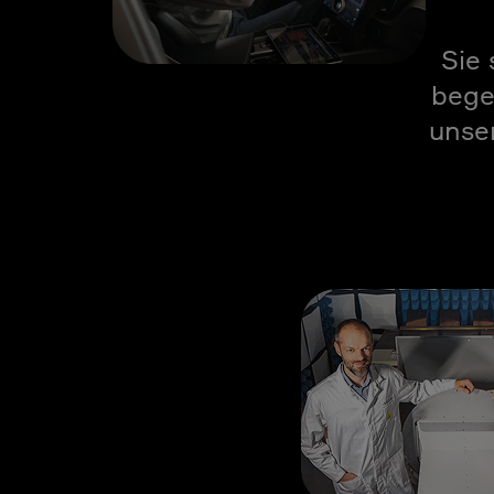
Sie 
bege
unser