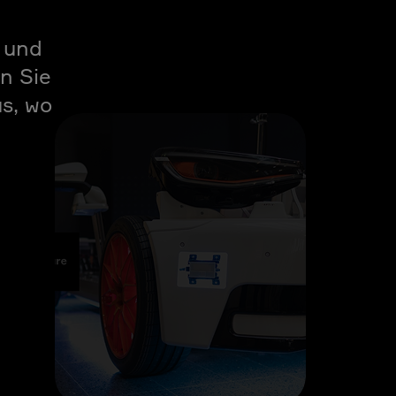
n und
n Sie
us, wo