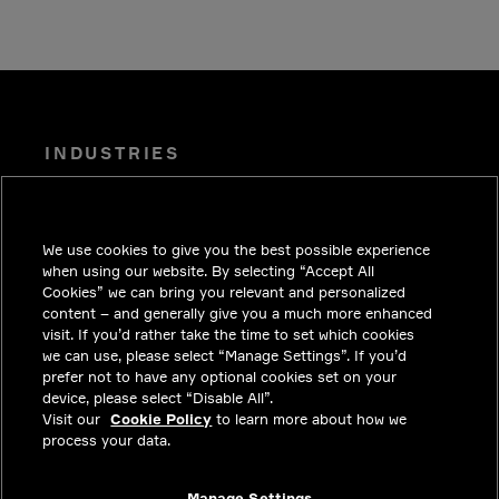
INDUSTRIES
EINBLICKE
LÖSUNGEN
We use cookies to give you the best possible experience
KARRIERE
when using our website. By selecting “Accept All
Cookies” we can bring you relevant and personalized
INVESTOREN
content – and generally give you a much more enhanced
visit. If you’d rather take the time to set which cookies
NEWSROOM
we can use, please select “Manage Settings”. If you’d
prefer not to have any optional cookies set on your
KONTAKT
device, please select “Disable All”.
Visit our
Cookie Policy
to learn more about how we
DATENSCHUTZ
process your data.
RECHTLICHE HINWEISE UND
COMPLIANCE
Manage Settings