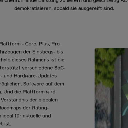
ranchenführende Leistung zu liefern und gleichzeitig 
demokratisieren, sobald sie ausgereift sind.
lattform - Core, Plus, Pro
ahrzeugen der Einstiegs- bis
rhalb dieses Rahmens ist die
nterstützt verschiedene SoC-
re- und Hardware-Updates
möglichen, Software auf dem
 Und die Plattform wird
s Verständnis der globalen
Roadmaps der Rating-
 ideal für aktuelle und
 ist.