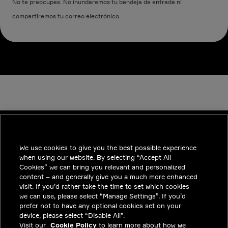
No te preocupes. No inundaremos tu bandeja de entrada ni
compartiremos tu correo electrónico.
We use cookies to give you the best possible experience
INDUSTRIES
when using our website. By selecting “Accept All
TENDENCIAS
Cookies” we can bring you relevant and personalized
content – and generally give you a much more enhanced
SOLUCIONES
visit. If you’d rather take the time to set which cookies
we can use, please select “Manage Settings”. If you’d
CARRERAS
prefer not to have any optional cookies set on your
device, please select “Disable All”.
INVERSIONISTAS
Visit our
Cookie Policy
to learn more about how we