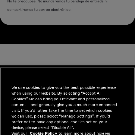
No te preocupes. No inundaremos tu bandeja de entrada ni
compartiremos tu correo electrónico.
We use cookies to give you the best possible experience
INDUSTRIES
when using our website. By selecting “Accept All
TENDENCIAS
Cookies” we can bring you relevant and personalized
content – and generally give you a much more enhanced
SOLUCIONES
visit. If you’d rather take the time to set which cookies
we can use, please select “Manage Settings”. If you’d
CARRERAS
prefer not to have any optional cookies set on your
device, please select “Disable All”.
INVERSIONISTAS
Visit our
Cookie Policy
to learn more about how we