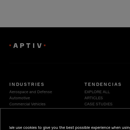
INDUSTRIES
TENDENCIAS
Aerospace and Defense
EXPLORE ALL
Automotive
ARTICLES
Commercial Vehicles
CASE STUDIES
Energy
INSIDE EDGE
Enterprise
WHITE PAPERS
Industrials & Robotics
We use cookies to give you the best possible experience when using
Medical