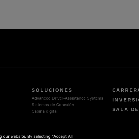
SOLUCIONES
CARRER
Advanced Driver-Assistance Systems
INVERSI
Sistemas de Conexión
SALA D
Cabina digital
Smart Vehicle Architecture
COMUNÍ
Plataforma de Software y Servicios
NOSOTR
HellermannTyton
 our website. By selecting “Accept All
Intercable Automotive Solutions