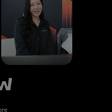
w
ore