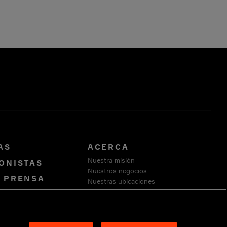
AS
ACERCA
Nuestra misión
ONISTAS
Nuestros negocios
E PRENSA
Nuestras ubicaciones
Nuestra fundación
CATE CON
Sustentabilidad
OS
Proveedores