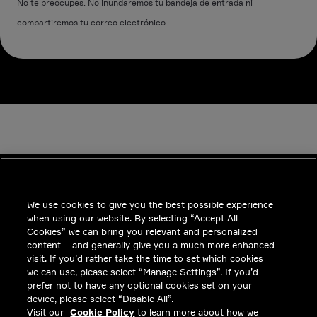
No te preocupes. No inundaremos tu bandeja de entrada ni
compartiremos tu correo electrónico.
We use cookies to give you the best possible experience
INDUSTRIES
when using our website. By selecting “Accept All
TENDENCIAS
Cookies” we can bring you relevant and personalized
content – and generally give you a much more enhanced
SOLUCIONES
visit. If you’d rather take the time to set which cookies
we can use, please select “Manage Settings”. If you’d
CARRERAS
prefer not to have any optional cookies set on your
device, please select “Disable All”.
INVERSIONISTAS
Visit our
Cookie Policy
to learn more about how we