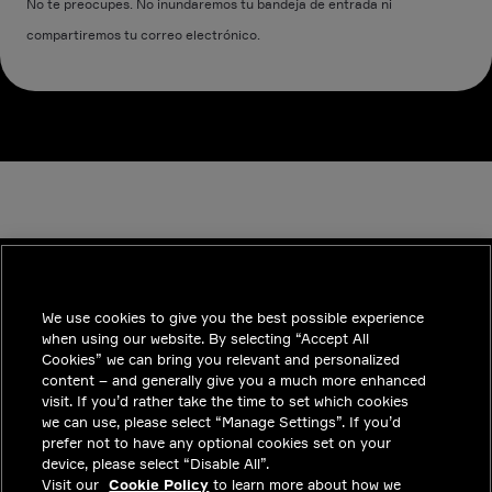
No te preocupes. No inundaremos tu bandeja de entrada ni
compartiremos tu correo electrónico.
We use cookies to give you the best possible experience
INDUSTRIES
when using our website. By selecting “Accept All
TENDENCIAS
Cookies” we can bring you relevant and personalized
content – and generally give you a much more enhanced
SOLUCIONES
visit. If you’d rather take the time to set which cookies
we can use, please select “Manage Settings”. If you’d
CARRERAS
prefer not to have any optional cookies set on your
device, please select “Disable All”.
INVERSIONISTAS
Visit our
Cookie Policy
to learn more about how we