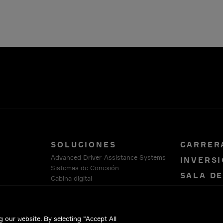
SOLUCIONES
CARRER
Advanced Driver-Assistance Systems
INVERSI
Sistemas de Conexión
SALA D
Cabina digital
Smart Vehicle Architecture
COMUNÍ
Plataforma de Software y Servicios
NOSOTR
HellermannTyton
 our website. By selecting “Accept All
Intercable Automotive Solutions