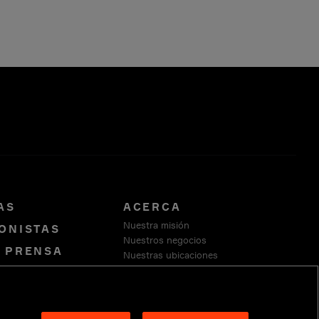
AS
ACERCA
Nuestra misión
ONISTAS
Nuestros negocios
E PRENSA
Nuestras ubicaciones
Nuestra fundación
CATE CON
Sustentabilidad
OS
Proveedores