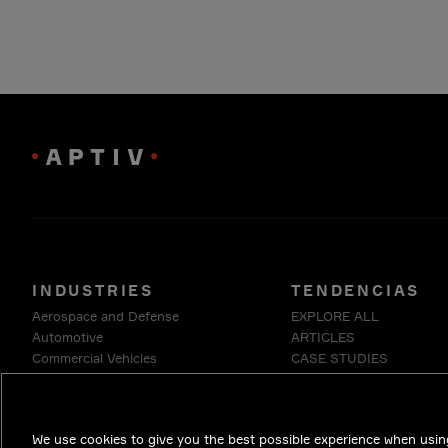
INDUSTRIES
TENDENCIAS
Aerospace and Defense
EXPLORE ALL
Automotive
ARTICLES
Commercial Vehicles
CASE STUDIES
Energy
INSIDE EDGE
Enterprise
WHITE PAPERS
Industrials & Robotics
We use cookies to give you the best possible experience when using
Medical