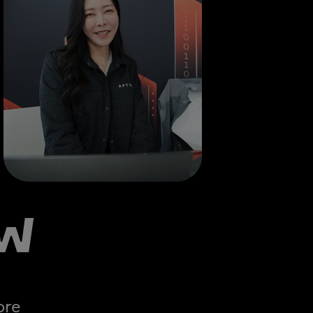
w
ore