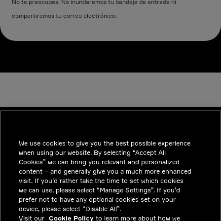
No te preocupes. No inundaremos tu bandeja de entrada ni
compartiremos tu correo electrónico.
We use cookies to give you the best possible experience
INDUSTRIES
when using our website. By selecting “Accept All
TENDENCIAS
Cookies” we can bring you relevant and personalized
content – and generally give you a much more enhanced
SOLUCIONES
visit. If you’d rather take the time to set which cookies
we can use, please select “Manage Settings”. If you’d
CARRERAS
prefer not to have any optional cookies set on your
device, please select “Disable All”.
INVERSIONISTAS
Visit our
Cookie Policy
to learn more about how we