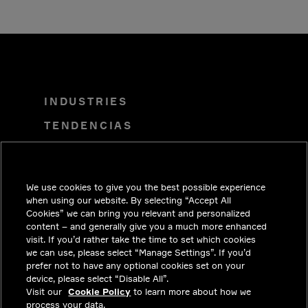
INDUSTRIES
TENDENCIAS
SOLUCIONES
CARRERAS
We use cookies to give you the best possible experience
INVERSIONISTAS
when using our website. By selecting “Accept All
Cookies” we can bring you relevant and personalized
SALA DE PRENSA
content – and generally give you a much more enhanced
visit. If you’d rather take the time to set which cookies
COMUNÍCATE CON NOSOTROS
we can use, please select “Manage Settings”. If you’d
prefer not to have any optional cookies set on your
PRIVACY
device, please select “Disable All”.
Visit our
Cookie Policy
to learn more about how we
CUMPLIMIENTO Y ASUNTOS
process your data.
LEGALES