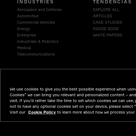
INDUSTRIES
TENDENCIAS
Aerospace and Defense
EXPLORE ALL
Automotive
ARTICLES
Commercial Vehicles
CASE STUDIES
Energy
INSIDE EDGE
Enterprise
WHITE PAPERS
Industrials & Robotics
Medical
Telecommunications
We use cookies to give you the best possible experience when using
Cookies” we can bring you relevant and personalized content – an
visit. If you’d rather take the time to set which cookies we can use,
not to have any optional cookies set on your device, please select “D
Visit our
Cookie Policy
to learn more about how we process your 
NYSE APTV
46.3
-0.71
(
-1.51
%)
© 2026 Aptiv. Al