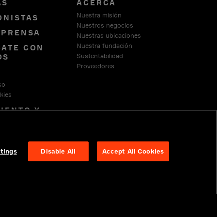
AS
ACERCA
Nuestra misión
ONISTAS
Nuestros negocios
 PRENSA
Nuestras ubicaciones
Nuestra fundación
ATE CON
Sustentabilidad
OS
Proveedores
Y
so
kies
IENTO Y
 LEGALES
tings
Disable All
Accept All Cookies