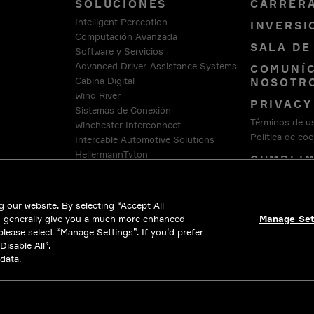
SOLUCIONES
CARRER
Intelligent Perception
INVERSI
Computación Avanzada
SALA DE
Software y Servicios
Advanced Driver-Assistance Systems
COMUNÍC
Cabina Digital
NOSOTR
Wind River
PRIVAC
Sistemas de Conexión
Términos de u
Winchester Interconnect
Política de coo
Intercable Automotive Solutions
HellermannTyton
CUMPLIM
ASUNTOS
 our website. By selecting “Accept All
d generally give you a much more enhanced
Manage Set
 please select “Manage Settings”. If you’d prefer
isable All”.
data.
l rights reserved