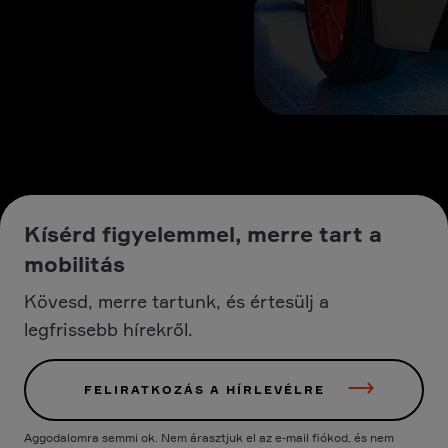
Kísérd figyelemmel, merre tart a
mobilitás
Kövesd, merre tartunk, és értesülj a
legfrissebb hírekről.
FELIRATKOZÁS A HÍRLEVÉLRE
Aggodalomra semmi ok. Nem árasztjuk el az e-mail fiókod, és nem