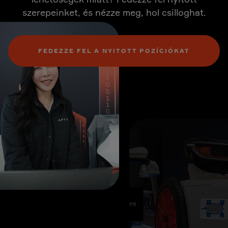
szerepeinket, és nézze meg, hol csilloghat.
FEDEZZE FEL A NYITOTT POZÍCIÓKAT