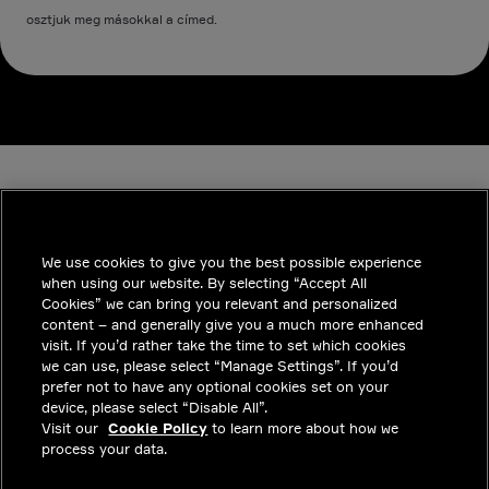
osztjuk meg másokkal a címed.
We use cookies to give you the best possible experience
when using our website. By selecting “Accept All
INDUSTRIES
Cookies” we can bring you relevant and personalized
content – and generally give you a much more enhanced
INSIGHTS
visit. If you’d rather take the time to set which cookies
we can use, please select “Manage Settings”. If you’d
MEGOLDÁSOK
prefer not to have any optional cookies set on your
device, please select “Disable All”.
KARRIER
Visit our
Cookie Policy
to learn more about how we
process your data.
BEFEKTETŐK