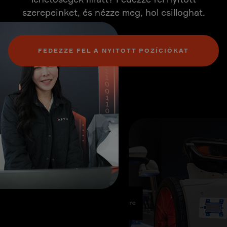
szerepeinket, és nézze meg, hol csilloghat.
FEDEZZE FEL A NYITOTT POZÍCIÓKAT