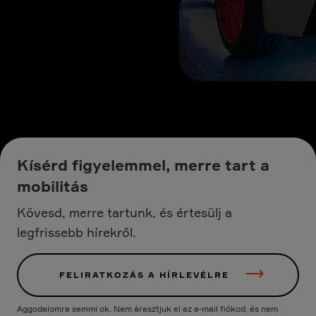
Kísérd figyelemmel, merre tart a
mobilitás
Kövesd, merre tartunk, és értesülj a
legfrissebb hírekről.
FELIRATKOZÁS A HÍRLEVÉLRE
Aggodalomra semmi ok. Nem árasztjuk el az e-mail fiókod, és nem