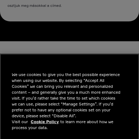
osztjuk meg másokkal a címed.
We use cookies to give you the best possible experience
when using our website. By selecting “Accept All
INDUSTRIES
Cookies” we can bring you relevant and personalized
content – and generally give you a much more enhanced
INSIGHTS
visit. If you’d rather take the time to set which cookies
we can use, please select “Manage Settings”. If you’d
MEGOLDÁSOK
prefer not to have any optional cookies set on your
device, please select “Disable All”.
KARRIER
Visit our
Cookie Policy
to learn more about how we
process your data.
BEFEKTETŐK