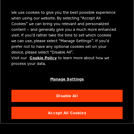
ソリューション
採用情報
We use cookies to give you the best possible experience
when using our website. By selecting “Accept All
投資家向けお知らせ
Cookies” we can bring you relevant and personalized
content – and generally give you a much more enhanced
ニュースルーム
visit. If you’d rather take the time to set which cookies
we can use, please select “Manage Settings”. If you’d
お問い合わせ
prefer not to have any optional cookies set on your
device, please select “Disable All”.
プライバシー
Visit our
Cookie Policy
to learn more about how we
process your data.
法令順守
アバウト
Manage Settings
Disable All
Accept All Cookies
NYSE APTV
47.01
-0.71
(
-1.488
%)
© 2026
Aptiv. All rights reserved