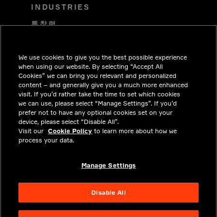
INDUSTRIES
통찰력
솔루션
We use cookies to give you the best possible experience
커리어
when using our website. By selecting “Accept All
투자자
Cookies” we can bring you relevant and personalized
content – and generally give you a much more enhanced
뉴스 편집실
visit. If you’d rather take the time to set which cookies
we can use, please select “Manage Settings”. If you’d
문의하기
prefer not to have any optional cookies set on your
device, please select “Disable All”.
개인정보보호정책
Visit our
Cookie Policy
to learn more about how we
process your data.
법률 및 규정 준수
소개
Manage Settings
Disable All