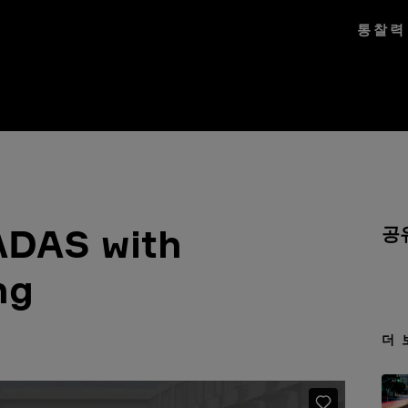
통찰력
ADAS with
공
ng
더 