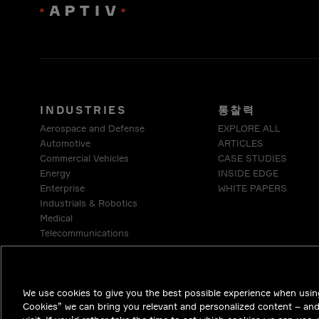
INDUSTRIES
통찰력
Aerospace and Defense
EXPLORE ALL
Automotive
ARTICLES
Commercial Vehicles
CASE STUDIES
Energy
INSIDE EDGE
Enterprise
WHITE PAPERS
Industrials & Robotics
Medical
Telecommunications
We use cookies to give you the best possible experience when using
Cookies” we can bring you relevant and personalized content – an