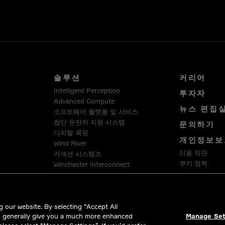
솔루션
커리어
Intelligent Perception
투자자
Advanced Compute
뉴스 편집
소프트웨어 플랫폼 및 서비스
첨단 운전자 지원 시스템
문의하기
디지털 콕핏
개인정보보
Wind River
이용 약관
커넥션 시스템즈
쿠키 정책
Winchester Interconnect
Intercable Automotive Solutions
법률 및 규
HellermannTyton
 our website. By selecting “Accept All
d generally give you a much more enhanced
Manage Set