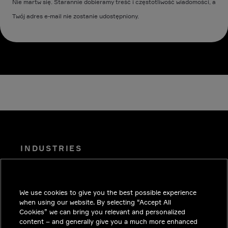
Nie martw się. Starannie dobieramy treść i częstotliwość wiadomości, a
Twój adres e-mail nie zostanie udostępniony.
INDUSTRIES
PUBLIKACJE
ROZWIĄZANIA
We use cookies to give you the best possible experience
PRACA
when using our website. By selecting “Accept All
Cookies” we can bring you relevant and personalized
INWESTORZY
content – and generally give you a much more enhanced