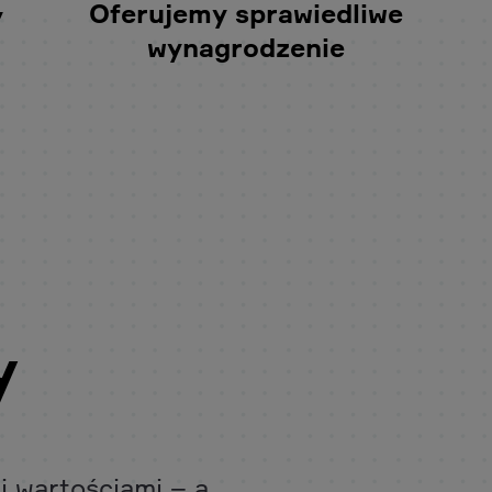
Oferujemy sprawiedliwe
y
wynagrodzenie
y
i wartościami – a