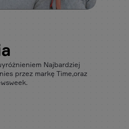
ia
wyróżnieniem Najbardziej
nies przez markę Time,oraz
ewsweek.