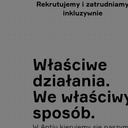
Rekrutujemy i zatrudniam
inkluzywnie
Właściwe
działania.
We właściw
sposób.
W Aptiv kierujemy się naszym