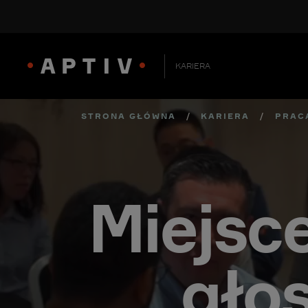
KARIERA
STRONA GŁÓWNA
/
KARIERA
/
PRAC
Miejsc
gło