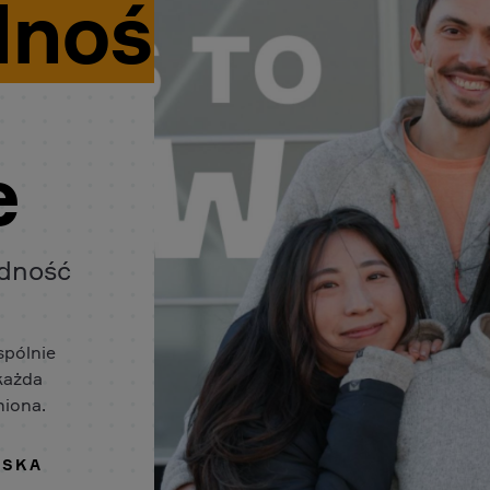
dność
e
odność
spólnie
 każda
niona.
ISKA