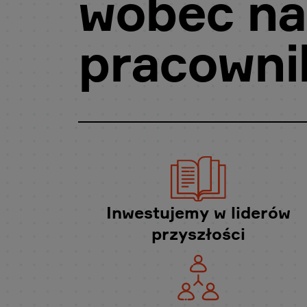
wobec na
pracown
Inwestujemy w liderów
przyszłości