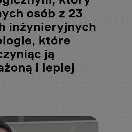
nych osób z 23
h inżynieryjnych
logie, które
czyniąc ją
żoną i lepiej