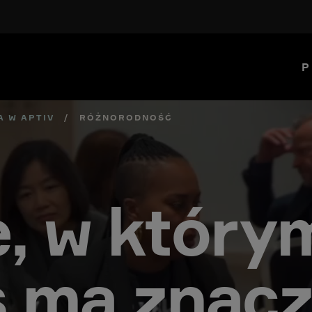
P
A W APTIV
/
RÓŻNORODNOŚĆ
e, w który
s ma znacz