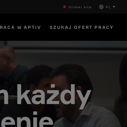
Global site
PL
RACA W APTIV
SZUKAJ OFERT PRACY
m każdy
enie