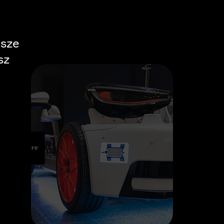
asze
sz