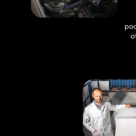
pod
o