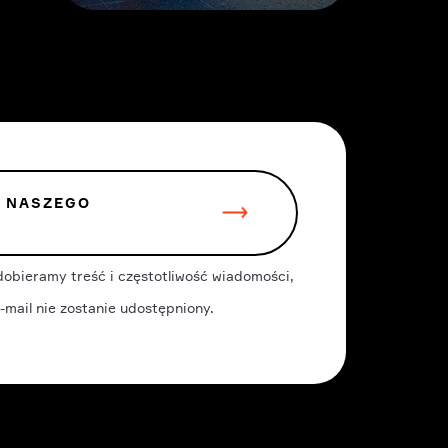
O NASZEGO
dobieramy treść i częstotliwość wiadomości,
-mail nie zostanie udostępniony.