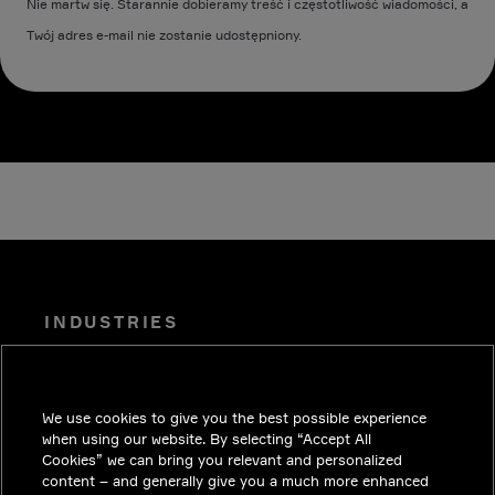
Nie martw się. Starannie dobieramy treść i częstotliwość wiadomości, a
Twój adres e-mail nie zostanie udostępniony.
INDUSTRIES
PUBLIKACJE
ROZWIĄZANIA
We use cookies to give you the best possible experience
PRACA
when using our website. By selecting “Accept All
Cookies” we can bring you relevant and personalized
INWESTORZY
content – and generally give you a much more enhanced