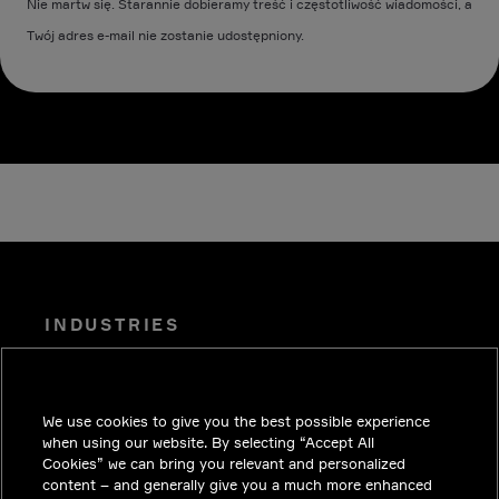
Nie martw się. Starannie dobieramy treść i częstotliwość wiadomości, a
Twój adres e-mail nie zostanie udostępniony.
INDUSTRIES
PUBLIKACJE
ROZWIĄZANIA
We use cookies to give you the best possible experience
PRACA
when using our website. By selecting “Accept All
Cookies” we can bring you relevant and personalized
INWESTORZY
content – and generally give you a much more enhanced