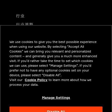
行业
行业视野
技术解决方案
We use cookies to give you the best possible experience
职业机会
when using our website. By selecting “Accept All
投资者关系
Cookies” we can bring you relevant and personalized
content – and generally give you a much more enhanced
新闻中心
visit. If you’d rather take the time to set which cookies
we can use, please select “Manage Settings”. If you’d
联系我们
prefer not to have any optional cookies set on your
device, please select “Disable All”.
隐私
Visit our
Cookie Policy
to learn more about how we
process your data.
合法合规
关于我们
Manage Settings
Disable All