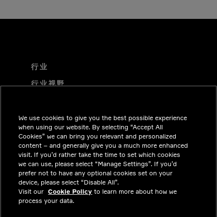
行业
行业视野
技术解决方案
职业机会
We use cookies to give you the best possible experience
when using our website. By selecting “Accept All
投资者关系
Cookies” we can bring you relevant and personalized
content – and generally give you a much more enhanced
新闻中心
visit. If you’d rather take the time to set which cookies
we can use, please select “Manage Settings”. If you’d
联系我们
prefer not to have any optional cookies set on your
device, please select “Disable All”.
隐私
Visit our
Cookie Policy
to learn more about how we
process your data.
合法合规