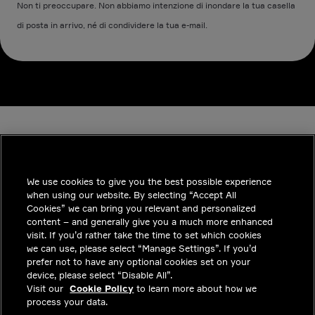
Non ti preoccupare. Non abbiamo intenzione di inondare la tua casella
di posta in arrivo, né di condividere la tua e-mail.
We use cookies to give you the best possible experience
when using our website. By selecting “Accept All
INDUSTRIES
Cookies” we can bring you relevant and personalized
content – and generally give you a much more enhanced
APPROFONDIMENTI
visit. If you’d rather take the time to set which cookies
we can use, please select “Manage Settings”. If you’d
SOLUZIONI
prefer not to have any optional cookies set on your
device, please select “Disable All”.
POSIZIONI LAVORATIVE
Visit our
Cookie Policy
to learn more about how we
process your data.
INVESTITORI