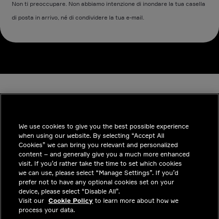
Non ti preoccupare. Non abbiamo intenzione di inondare la tua casella
di posta in arrivo, né di condividere la tua e-mail.
We use cookies to give you the best possible experience
when using our website. By selecting “Accept All
INDUSTRIES
Cookies” we can bring you relevant and personalized
content – and generally give you a much more enhanced
APPROFONDIMENTI
visit. If you’d rather take the time to set which cookies
we can use, please select “Manage Settings”. If you’d
SOLUZIONI
prefer not to have any optional cookies set on your
device, please select “Disable All”.
POSIZIONI LAVORATIVE
Visit our
Cookie Policy
to learn more about how we
process your data.
INVESTITORI